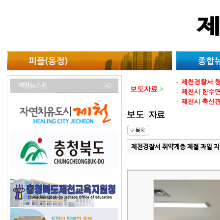
-
제천경찰서 청
보도자료
>
-
제천시 한수
-
제천시 축산
-
제천시 폭염에
-
제천시 스마트
-
단양군 누구나
-
단양군 관광객
제천경찰서 취약계층 제철 과일 지
-
제천시 산림
-
제천시 공약사
-
단양군 계곡에