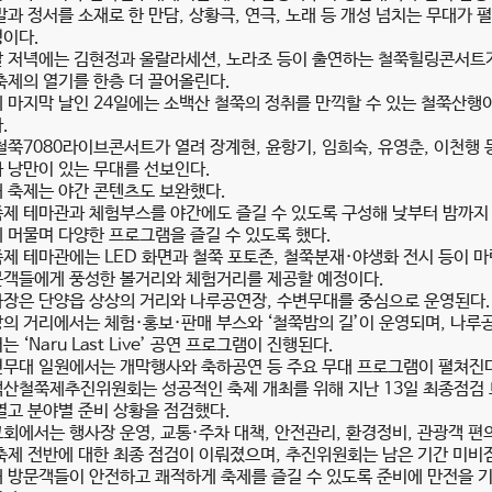
말과 정서를 소재로 한 만담, 상황극, 연극, 노래 등 개성 넘치는 무대가 
이다.
 저녁에는 김현정과 울랄라세션, 노라조 등이 출연하는 철쭉힐링콘서트
축제의 열기를 한층 더 끌어올린다.
 마지막 날인 24일에는 소백산 철쭉의 정취를 만끽할 수 있는 철쭉산행
.
철쭉7080라이브콘서트가 열려 장계현, 윤항기, 임희숙, 유영춘, 이천행 
 낭만이 있는 무대를 선보인다.
 축제는 야간 콘텐츠도 보완했다.
제 테마관과 체험부스를 야간에도 즐길 수 있도록 구성해 낮부터 밤까지
 머물며 다양한 프로그램을 즐길 수 있도록 했다.
제 테마관에는 LED 화면과 철쭉 포토존, 철쭉분재·야생화 전시 등이 
객들에게 풍성한 볼거리와 체험거리를 제공할 예정이다.
장은 단양읍 상상의 거리와 나루공연장, 수변무대를 중심으로 운영된다.
의 거리에서는 체험·홍보·판매 부스와 ‘철쭉밤의 길’이 운영되며, 나루
는 ‘Naru Last Live’ 공연 프로그램이 진행된다.
무대 일원에서는 개막행사와 축하공연 등 주요 무대 프로그램이 펼쳐진
산철쭉제추진위원회는 성공적인 축제 개최를 위해 지난 13일 최종점검
열고 분야별 준비 상황을 점검했다.
회에서는 행사장 운영, 교통·주차 대책, 안전관리, 환경정비, 관광객 편
축제 전반에 대한 최종 점검이 이뤄졌으며, 추진위원회는 남은 기간 미비
 방문객들이 안전하고 쾌적하게 축제를 즐길 수 있도록 준비에 만전을 기