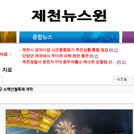
-
제천시 공약사업 시군종합평가 추진상황 통합 점검
자료
>
-
단양군 계곡에서 무더위 피해 완전 충전
-
제천경찰서 청전지구대 용두파출소 베스트 순찰팀 선…
-
제천시 한수면 산불피해목으로 공공시설 새단장
-
제천시 축산관련종사자 보수교육 실시
-
제천시 폭염에도 현장 지키는 환경미화원 격려
-
이상천 제천시장 첫 읍면동 순방 마무리
군 소백산철쭉제 개막
-
제천문화관광재단 이사장 공개 모집
-
제천경찰서장락자율방범대 경찰청 베스트 자율방범대 …
-
제천시 산림재난대응단 생활밀착형 대민지원 추진