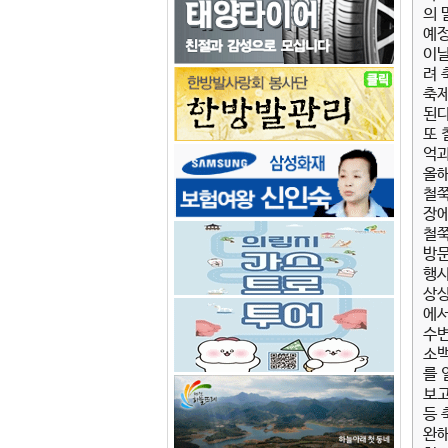
의 
예정
이날
려 
축제
된다
또 
억과
올해
철쭉
장에
철쭉
방문
행사
상상
에서
수변
소백
를 
보고
등 
완해