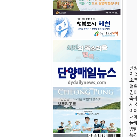
단양
지 
소백
철쭉
민이
축제
서 
이어
대에
둘째
양한
특히