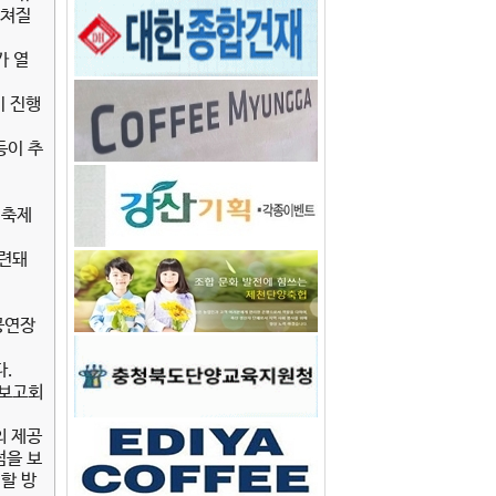
펼쳐질
가 열
이 진행
등이 추
 축제
마련돼
공연장
다.
 보고회
의 제공
점을 보
할 방