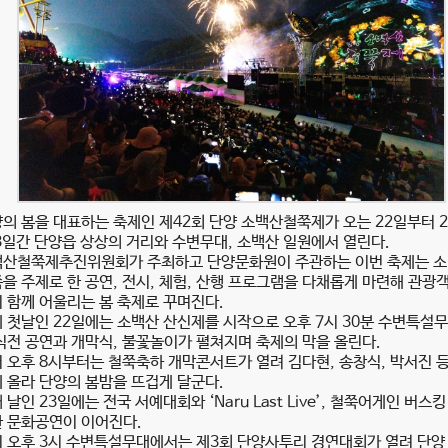
의 봄을 대표하는 축제인 제42회 단양 소백산철쭉제가 오는 22일부터 
3일간 단양읍 상상의 거리와 수변무대, 소백산 일원에서 열린다.
산철쭉제추진위원회가 주최하고 단양문화원이 주관하는 이번 축제는 
을 주제로 한 공연, 전시, 체험, 산행 프로그램을 다채롭게 마련해 관광
 함께 어울리는 봄 축제로 꾸며진다.
 첫날인 22일에는 소백산 산신제를 시작으로 오후 7시 30분 수변특설
식전 공연과 개막식, 불꽃놀이가 펼쳐지며 축제의 막을 올린다.
 오후 8시부터는 철쭉축하 개막콘서트가 열려 김다현, 송창식, 박서진 
 올라 단양의 봄밤을 뜨겁게 달군다.
 날인 23일에는 전국 서예대회와 ‘Naru Last Live’, 철쭉어게인 버스킹
 문화공연이 이어진다.
 오후 3시 수변특설무대에서는 제3회 단양사투리 경연대회가 열려 단양