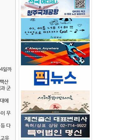
24일까
소백산
객과 군
무대에
등이 무
 등 다
 고유