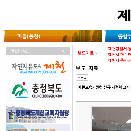
-
제천경찰서 청
보도자료
>
-
제천시 한수
-
제천시 축산
-
제천시 폭염에
-
제천시 스마트
-
단양군 누구나
-
단양군 관광객
제천교육지원청 신규 저경력 교사 
-
제천시 산림
-
제천시 공약사
-
단양군 계곡에